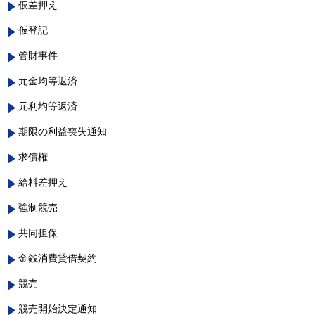
仮差押え
仮登記
管財事件
元金均等返済
元利均等返済
期限の利益喪失通知
求償権
給料差押え
強制競売
共同担保
金銭消費貸借契約
競売
競売開始決定通知