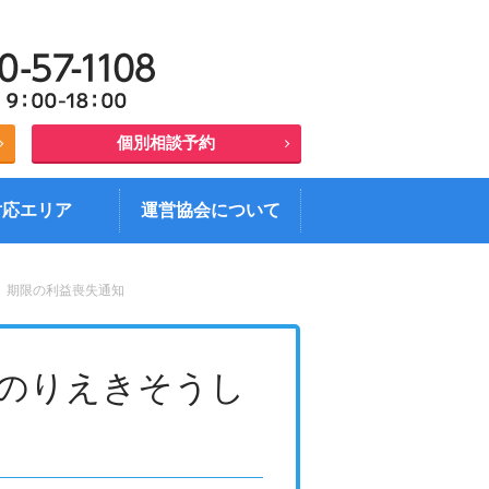
任意売却の悪質業者にご注意
住宅ローン 質問広場
顧問弁護士の紹介
個別相談予約
プレスリリース
対応エリア
運営協会について
期限の利益喪失通知
のりえきそうし