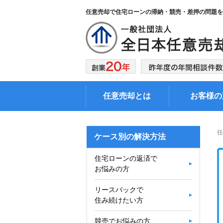
任意売却で住宅ローンの滞納・競売・差押の問題を
任意売却の費用
トラブルを避ける
協会概要
ポイント
裁判所から執行官が
相談員の紹介
来た方へ
任意売却とは
お客様の
任
ケース別の解決方法
住宅ローンの返済で
お悩みの方
リースバックで
住み続けたい方
競売でお悩みの方