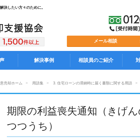
任意売却と残債務に
弁護士にご相談しようと
解決したい方々のために。
ついて
思っている方へ
ご相談者様の統計グラフ
アクセス
よくある質問 Ｑ＆Ａ
代表理事の紹介
メール相談
住宅ローンを
私たちの取り組み
安心のアフターサポート
マスコミ実績
滞納・延滞すると
声
解決事例
相談員のご紹介
意売却ホーム
用語集
3. 住宅ローンの滞納時に届く書類に関する用語
期限の利益喪失通知（きげん
つつうち）