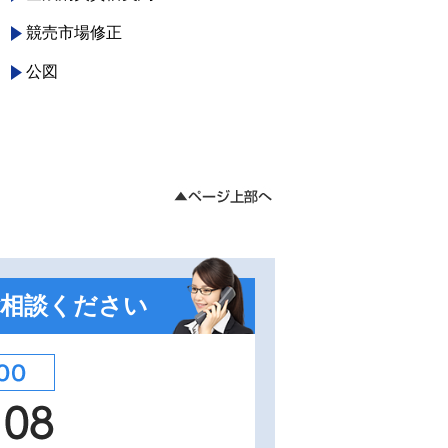
競売市場修正
公図
相談ください