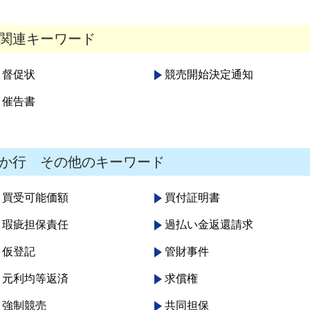
関連キーワード
督促状
競売開始決定通知
催告書
か行 その他のキーワード
買受可能価額
買付証明書
瑕疵担保責任
過払い金返還請求
仮登記
管財事件
元利均等返済
求償権
強制競売
共同担保