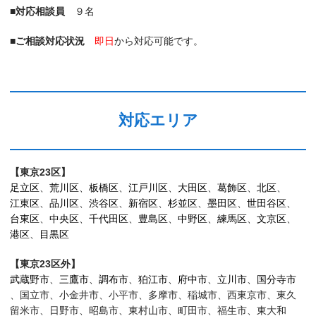
■対応相談員
９名
■ご相談対応状況
即日
から対応可能です。
対応エリア
【東京23区】
足立区
、
荒川区
、
板橋区
、
江戸川区
、
大田区
、
葛飾区
、
北区
、
江東区
、
品川区
、
渋谷区
、
新宿区
、
杉並区
、
墨田区
、
世田谷区
、
台東区
、
中央区
、
千代田区
、
豊島区
、
中野区
、
練馬区
、
文京区
、
港区
、
目黒区
【東京23区外】
武蔵野市
、
三鷹市
、
調布市
、
狛江市
、
府中市
、
立川市
、
国分寺市
、国立市、小金井市、小平市、多摩市、稲城市、西東京市、東久
留米市、日野市、昭島市、東村山市、町田市、福生市、東大和