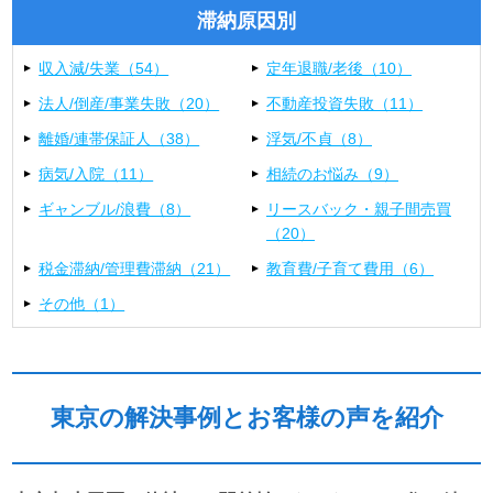
滞納原因別
収入減/失業（54）
定年退職/老後（10）
法人/倒産/事業失敗（20）
不動産投資失敗（11）
離婚/連帯保証人（38）
浮気/不貞（8）
病気/入院（11）
相続のお悩み（9）
ギャンブル/浪費（8）
リースバック・親子間売買
（20）
税金滞納/管理費滞納（21）
教育費/子育て費用（6）
その他（1）
東京の解決事例とお客様の声を紹介