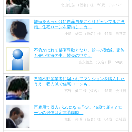
北山忠弘 （仮名）様 50歳 アルバイト
離婚をきっかけに自暴自棄になりギャンブルに没
頭。住宅ローンを滞納し、カ…
小島 雄二 （仮名）様 44歳 自営業
不倫がばれて部署異動となり、給与が激減。家族
も失い後悔の中、競売の申立…
富永義之 （仮名）様 50歳
悪徳不動産業者に騙されてマンションを購入した
うえ、収入減で住宅ローンも…
宮野 健二 様（仮名） 45歳 会社員
再雇用で収入が1/3になる予定。46歳で組んだロ
ーンの残債は定年退職時…
松田 邦明 （仮名）様 64歳 会社員