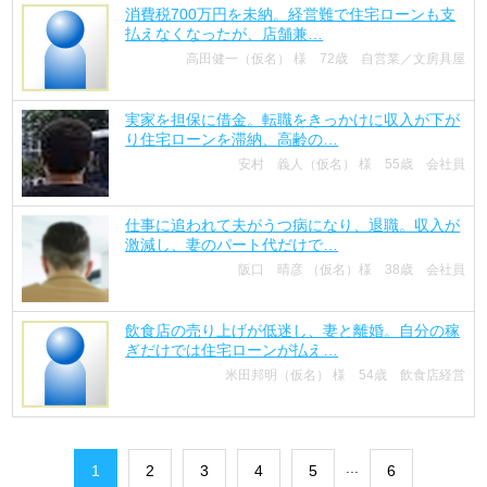
消費税700万円を未納。経営難で住宅ローンも支
払えなくなったが、店舗兼…
高田健一（仮名） 様 72歳 自営業／文房具屋
実家を担保に借金。転職をきっかけに収入が下が
り住宅ローンを滞納、高齢の…
安村 義人（仮名） 様 55歳 会社員
仕事に追われて夫がうつ病になり、退職。収入が
激減し、妻のパート代だけで…
阪口 晴彦 （仮名）様 38歳 会社員
飲食店の売り上げが低迷し、妻と離婚。自分の稼
ぎだけでは住宅ローンが払え…
米田邦明（仮名） 様 54歳 飲食店経営
...
1
2
3
4
5
6