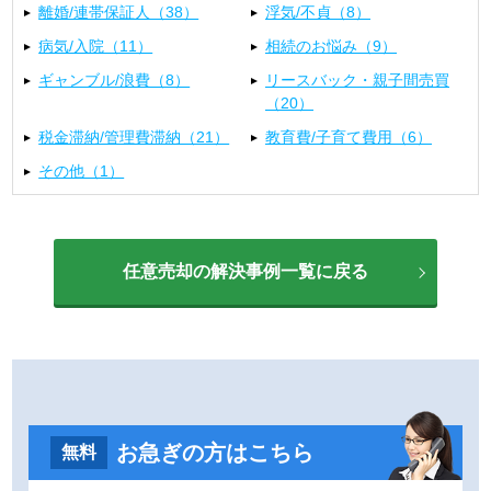
離婚/連帯保証人（38）
浮気/不貞（8）
病気/入院（11）
相続のお悩み（9）
ギャンブル/浪費（8）
リースバック・親子間売買
（20）
税金滞納/管理費滞納（21）
教育費/子育て費用（6）
その他（1）
任意売却の解決事例一覧に戻る
お急ぎの方はこちら
無料