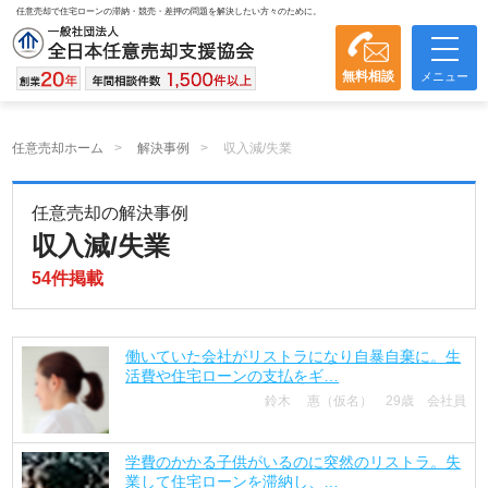
任意売却で住宅ローンの滞納・競売・差押の問題を解決したい方々のために。
無料相談
メニュー
任意売却ホーム
解決事例
収入減/失業
任意売却の解決事例
収入減/失業
54件掲載
働いていた会社がリストラになり自暴自棄に。生
活費や住宅ローンの支払をギ…
鈴木 惠（仮名） 29歳 会社員
学費のかかる子供がいるのに突然のリストラ。失
業して住宅ローンを滞納し、…