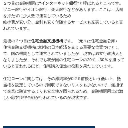
２つ目の金融機関は
“インターネット銀行”
と呼ばれるところです。
ソニー銀行やイオン銀行、楽天銀行などがあります。ここは、店舗
を持たずに少人数で運営しているため
維持費が安い分、金利も安く付随するサービスも充実していると言
われています。
最後の３つ目は
住宅金融支援機構
です。（元々は住宅金融公庫）
住宅金融支援機構は戦後の日本経済を支える重要な位置づけとし
て、国の機関として運営されていましたが、現在は独立行政法人と
なりましたが、それでも我が国の住宅ローンの20％～30％を担って
いると言われるほど、住宅購入促進の役割を果たしています。
住宅ローンに関しては、その滞納率が0.2％前後という低い上、抵
当権を設定しているので回収できないリスクも少ないので、無担保
で企業に融資するよりも安全性が図られるため、金融機関同士の激
しい顧客獲得合戦が行われているのが現状です。