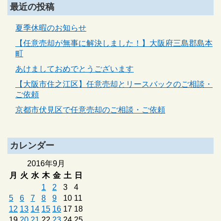
最近の投稿
夏季休暇のお知らせ
【任意売却が無事に解決しました！】大阪府三島郡島本
町
あけましておめでとうございます
【大阪市住之江区】任意売却とリースバックのご相談・
ご依頼
京都市伏見区で任意売却のご相談・ご依頼
カレンダー
2016年9月
月
火
水
木
金
土
日
1
2
3
4
5
6
7
8
9
10
11
12
13
14
15
16
17
18
19
20
21
22
23
24
25