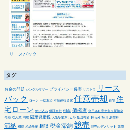
リースバック
タグ
リース
お金の問題
プライバシー侵害
シングルマザー
リストラ
任意売却
バック
住
ローン
一括返済
不動産投資家
住宅
宅ローン
債権者
倒産
使い込み
保証会社
全日本任意売却支援協会
固定資産税
再婚
収入減
同居
大阪駅前第3ビル
抵当権者
持ち分
梅田
浪費癖
競売
滞納
税金滞納
相談
相続
相続放棄
競売のデメリット
競売