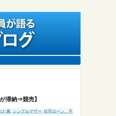
が滞納⇒競売】
れた家
,
シングルマザー
,
住宅ローン、不