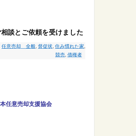
ご相談とご依頼を受けました
,
任意売却 全般
,
督促状
,
住み慣れた家
,
競売
,
債権者
本任意売却支援協会