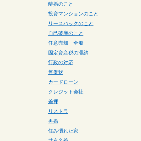
離婚のこと
投資マンションのこと
リースバックのこと
自己破産のこと
任意売却 全般
固定資産税の滞納
行政の対応
督促状
カードローン
クレジット会社
差押
リストラ
再婚
住み慣れた家
共有名義