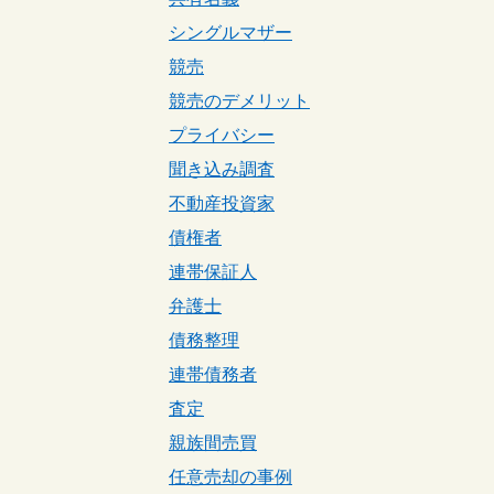
シングルマザー
競売
競売のデメリット
プライバシー
聞き込み調査
不動産投資家
債権者
連帯保証人
弁護士
債務整理
連帯債務者
査定
親族間売買
任意売却の事例