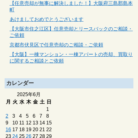
【任意売却が無事に解決しました！】大阪府三島郡島本
町
あけましておめでとうございます
【大阪市住之江区】任意売却とリースバックのご相談・
ご依頼
京都市伏見区で任意売却のご相談・ご依頼
【大阪】一棟マンション・一棟アパートの売却、買取り
に関するご相談とご依頼
カレンダー
2025年6月
月
火
水
木
金
土
日
1
2
3
4
5
6
7
8
9
10
11
12
13
14
15
16
17
18
19
20
21
22
23
24
25
26
27
28
29