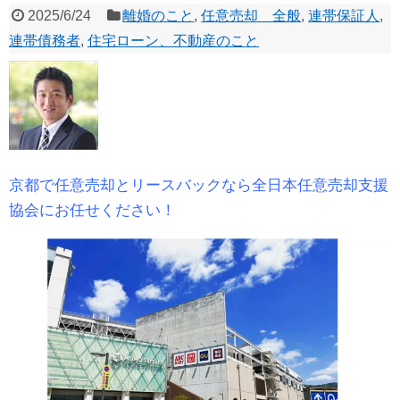
2025/6/24
離婚のこと
,
任意売却 全般
,
連帯保証人
,
連帯債務者
,
住宅ローン、不動産のこと
京都で任意売却とリースバックなら全日本任意売却支援
協会にお任せください！