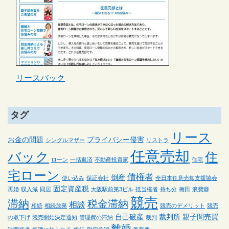
リースバック
タグ
リース
お金の問題
プライバシー侵害
シングルマザー
リストラ
任意売却
バック
住
ローン
一括返済
不動産投資家
住宅
宅ローン
債権者
倒産
使い込み
保証会社
全日本任意売却支援協会
固定資産税
再婚
収入減
同居
大阪駅前第3ビル
抵当権者
持ち分
梅田
浪費癖
競売
滞納
税金滞納
相談
相続
相続放棄
競売のデメリット
競売
自己破産
裁判所
親子間売買
の取下げ
競売開始決定通知
管理費の滞納
裁判
離婚