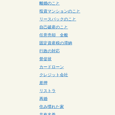
離婚のこと
投資マンションのこと
リースバックのこと
自己破産のこと
任意売却 全般
固定資産税の滞納
行政の対応
督促状
カードローン
クレジット会社
差押
リストラ
再婚
住み慣れた家
共有名義