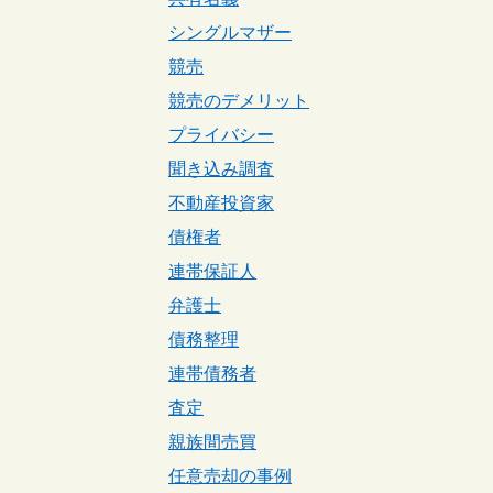
シングルマザー
競売
競売のデメリット
プライバシー
聞き込み調査
不動産投資家
債権者
連帯保証人
弁護士
債務整理
連帯債務者
査定
親族間売買
任意売却の事例