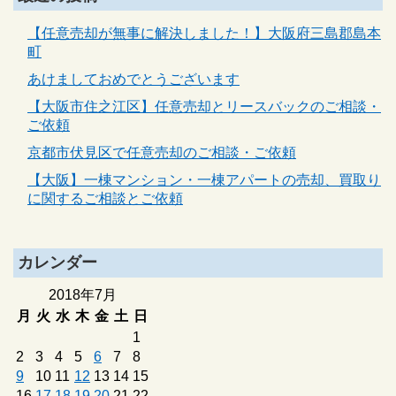
【任意売却が無事に解決しました！】大阪府三島郡島本
町
あけましておめでとうございます
【大阪市住之江区】任意売却とリースバックのご相談・
ご依頼
京都市伏見区で任意売却のご相談・ご依頼
【大阪】一棟マンション・一棟アパートの売却、買取り
に関するご相談とご依頼
カレンダー
2018年7月
月
火
水
木
金
土
日
1
2
3
4
5
6
7
8
9
10
11
12
13
14
15
16
17
18
19
20
21
22