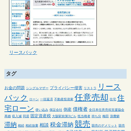
リースバック
タグ
リース
お金の問題
プライバシー侵害
シングルマザー
リストラ
任意売却
バック
住
ローン
一括返済
不動産投資家
住宅
宅ローン
債権者
倒産
使い込み
保証会社
全日本任意売却支援協会
固定資産税
再婚
収入減
同居
大阪駅前第3ビル
抵当権者
持ち分
梅田
浪費癖
競売
滞納
税金滞納
相談
相続
相続放棄
競売のデメリット
競売