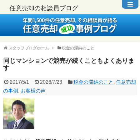
任意売却の相談員ブログ
スタッフブログホーム
税金の滞納のこと
同じマンションで競売が続くこともよくありま
す
2017/5/1
2026/7/23
税金の滞納のこと
,
任意売却
の事例
,
お客様の声