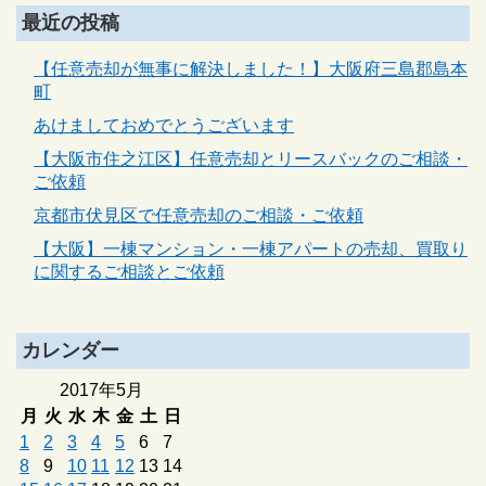
最近の投稿
【任意売却が無事に解決しました！】大阪府三島郡島本
町
あけましておめでとうございます
【大阪市住之江区】任意売却とリースバックのご相談・
ご依頼
京都市伏見区で任意売却のご相談・ご依頼
【大阪】一棟マンション・一棟アパートの売却、買取り
に関するご相談とご依頼
カレンダー
2017年5月
月
火
水
木
金
土
日
1
2
3
4
5
6
7
8
9
10
11
12
13
14