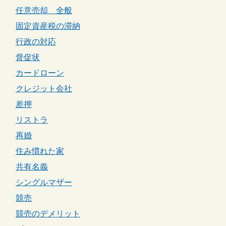
任意売却 全般
固定資産税の滞納
行政の対応
督促状
カードローン
クレジット会社
差押
リストラ
再婚
住み慣れた家
共有名義
シングルマザー
競売
競売のデメリット