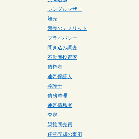
シングルマザー
競売
競売のデメリット
プライバシー
聞き込み調査
不動産投資家
債権者
連帯保証人
弁護士
債務整理
連帯債務者
査定
親族間売買
任意売却の事例