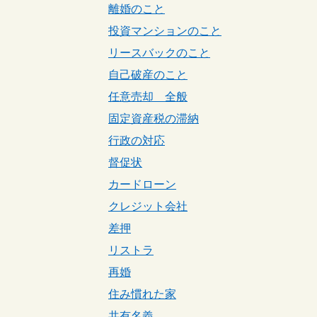
離婚のこと
投資マンションのこと
リースバックのこと
自己破産のこと
任意売却 全般
固定資産税の滞納
行政の対応
督促状
カードローン
クレジット会社
差押
リストラ
再婚
住み慣れた家
共有名義