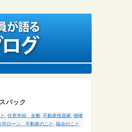
ースバック
こと
,
任意売却 全般
,
不動産投資家
,
債権
住宅ローン、不動産のこと
,
協会のこと