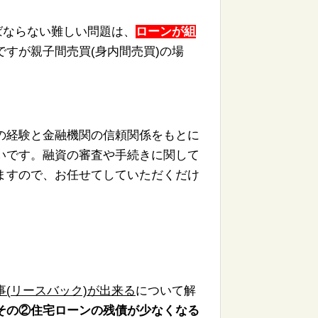
ばならない難しい問題は、
ローンが組
すが親子間売買(身内間売買)
の場
の経験と金融機
関の信頼関係をもとに
いです。
融資の審査や手続きに関して
ますので、お任せてしていただくだけ
(
リースバック)が
出来る
について解
その②住宅ローンの残債が少なくなる