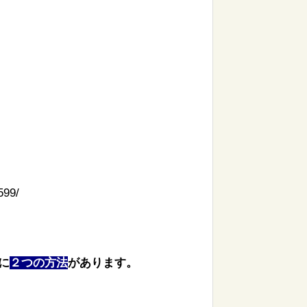
599/
に
２つの方法
が
あります。