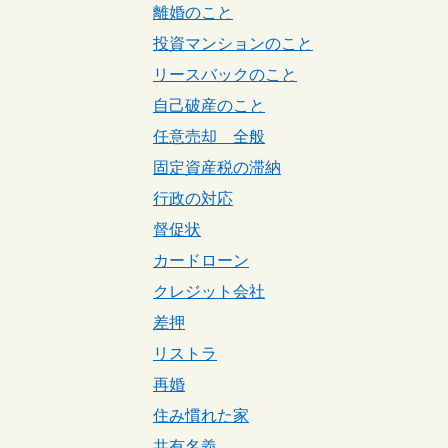
離婚のこと
投資マンションのこと
リースバックのこと
自己破産のこと
任意売却 全般
固定資産税の滞納
行政の対応
督促状
カードローン
クレジット会社
差押
リストラ
再婚
住み慣れた家
共有名義