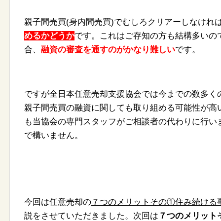
親子間売買(身内間売買)
でむしろクリアーしなけれ
めるかどうか
です。
これはご存知の方も結構多いので
合、
融資の審査を通すのがかなり
難しい
です。
ですが全日本任意売却支援協会では今までの数多く
親子間売買の融資に関しても取り組める可能
性が高
も当協会の専門スタッフがご相談者の
代わりに行い
で構いません。
今回は任意売却の
７つのメリットその①住み続ける事
説をさせていただきました。
次回は
７つのメリット