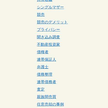
シングルマザー
競売
競売のデメリット
プライバシー
聞き込み調査
不動産投資家
債権者
連帯保証人
弁護士
債務整理
連帯債務者
査定
親族間売買
任意売却の事例