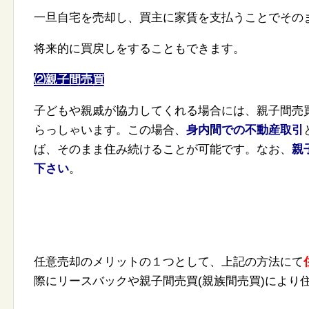
一旦自宅を売却し、
買主に家賃を支払うことでその
将来的に
買戻しをすることもできます。
⑵親子間売買
子どもや親戚が協力してくれる場合には、親子間売
らっしゃいます。この場合、
身内
間での不動産取引
ば、そのまま
住み続けることが可能です。なお、
親
下さい
。
任意売却のメリットの１つとして、
上記の方法にて
際にリースバックや親子間売買(親族間売買)
により