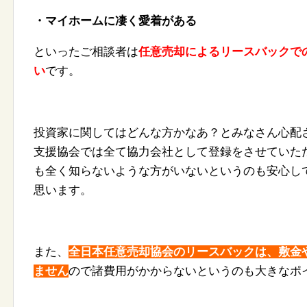
・
マイホームに凄く愛着がある
といったご相談者は
任意売却によるリースバックで
い
です
。
投資家に関してはどんな方かなあ？
とみなさん心配
支援協会では全て協力会社として登録をさせていた
も全く知らないような方がいないというのも安心し
思います。
また、
全日本任意売却協会のリースバックは、敷金
ません
ので諸費用がかからないという
のも大きなポ