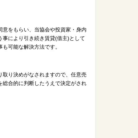
同意をもらい、
当協会や投資家・
身内
う事によ
り引き続き賃貸(借主)として
事も可能な解決方法です。
り取り決めがな
されますので、
任意売
を総合的
に判断したうえで決定がされ