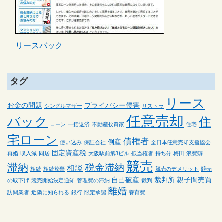
リースバック
タグ
リース
お金の問題
プライバシー侵害
シングルマザー
リストラ
任意売却
バック
住
ローン
一括返済
不動産投資家
住宅
宅ローン
債権者
倒産
使い込み
保証会社
全日本任意売却支援協会
固定資産税
再婚
収入減
同居
大阪駅前第3ビル
抵当権者
持ち分
梅田
浪費癖
競売
滞納
税金滞納
相談
相続
相続放棄
競売のデメリット
競売
自己破産
裁判所
親子間売買
の取下げ
競売開始決定通知
管理費の滞納
裁判
離婚
訪問業者
近隣に知られる
銀行
限定承認
養育費