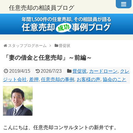
任意売却の相談員ブログ
スタッフブログホーム
督促状
「妻の借金と任意売却」～前編～
2019/4/15
2026/7/23
督促状
,
カードローン
,
クレ
ジット会社
,
差押
,
任意売却の事例
,
お客様の声
,
協会のこと
こんにちは、任意売却コンサルタントの新井です。