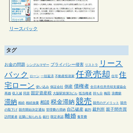
リースバック
タグ
リース
お金の問題
プライバシー侵害
シングルマザー
リストラ
任意売却
バック
住
ローン
一括返済
不動産投資家
住宅
宅ローン
債権者
倒産
使い込み
保証会社
全日本任意売却支援協会
固定資産税
再婚
収入減
同居
大阪駅前第3ビル
抵当権者
持ち分
梅田
浪費癖
競売
滞納
税金滞納
相談
相続
相続放棄
競売のデメリット
競売
自己破産
裁判所
親子間売買
の取下げ
競売開始決定通知
管理費の滞納
裁判
離婚
訪問業者
近隣に知られる
銀行
限定承認
養育費