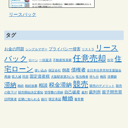
リースバック
タグ
リース
お金の問題
プライバシー侵害
シングルマザー
リストラ
任意売却
バック
住
ローン
一括返済
不動産投資家
住宅
宅ローン
債権者
倒産
使い込み
保証会社
全日本任意売却支援協会
固定資産税
再婚
収入減
同居
大阪駅前第3ビル
抵当権者
持ち分
梅田
浪費癖
競売
滞納
税金滞納
相談
相続
相続放棄
競売のデメリット
競売
自己破産
裁判所
親子間売買
の取下げ
競売開始決定通知
管理費の滞納
裁判
離婚
訪問業者
近隣に知られる
銀行
限定承認
養育費