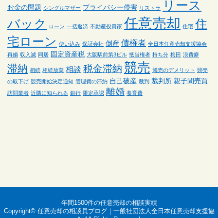
リース
お金の問題
プライバシー侵害
シングルマザー
リストラ
任意売却
バック
住
ローン
一括返済
不動産投資家
住宅
宅ローン
債権者
倒産
使い込み
保証会社
全日本任意売却支援協会
固定資産税
再婚
収入減
同居
大阪駅前第3ビル
抵当権者
持ち分
梅田
浪費癖
競売
滞納
税金滞納
相談
相続
相続放棄
競売のデメリット
競売
自己破産
裁判所
親子間売買
の取下げ
競売開始決定通知
管理費の滞納
裁判
離婚
訪問業者
近隣に知られる
銀行
限定承認
養育費
年間1500件の任意売却の相談実績
Copyright©
任意売却の相談員ブログ｜一般社団法人全日本任意売却支援協