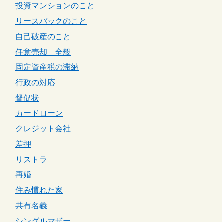
投資マンションのこと
リースバックのこと
自己破産のこと
任意売却 全般
固定資産税の滞納
行政の対応
督促状
カードローン
クレジット会社
差押
リストラ
再婚
住み慣れた家
共有名義
シングルマザー