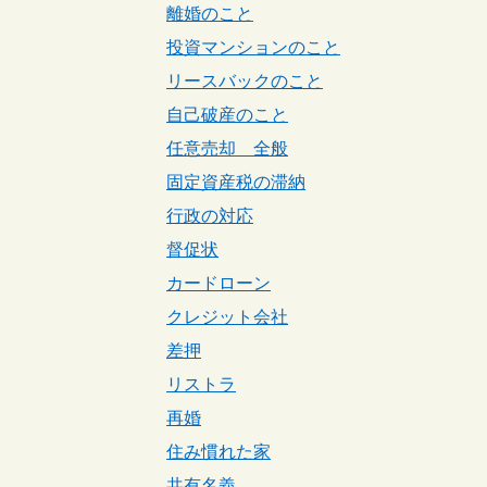
離婚のこと
投資マンションのこと
リースバックのこと
自己破産のこと
任意売却 全般
固定資産税の滞納
行政の対応
督促状
カードローン
クレジット会社
差押
リストラ
再婚
住み慣れた家
共有名義