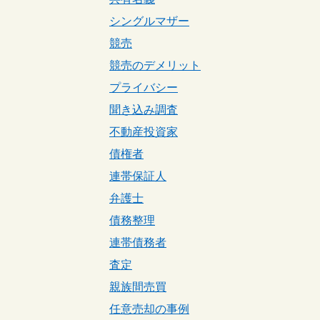
シングルマザー
競売
競売のデメリット
プライバシー
聞き込み調査
不動産投資家
債権者
連帯保証人
弁護士
債務整理
連帯債務者
査定
親族間売買
任意売却の事例