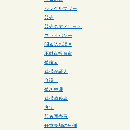
シングルマザー
競売
競売のデメリット
プライバシー
聞き込み調査
不動産投資家
債権者
連帯保証人
弁護士
債務整理
連帯債務者
査定
親族間売買
任意売却の事例