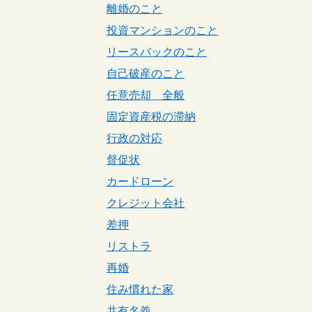
離婚のこと
投資マンションのこと
リースバックのこと
自己破産のこと
任意売却 全般
固定資産税の滞納
行政の対応
督促状
カードローン
クレジット会社
差押
リストラ
再婚
住み慣れた家
共有名義