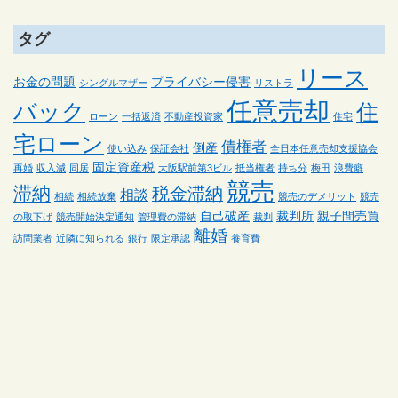
タグ
リース
お金の問題
プライバシー侵害
シングルマザー
リストラ
任意売却
バック
住
ローン
一括返済
不動産投資家
住宅
宅ローン
債権者
倒産
使い込み
保証会社
全日本任意売却支援協会
固定資産税
再婚
収入減
同居
大阪駅前第3ビル
抵当権者
持ち分
梅田
浪費癖
競売
滞納
税金滞納
相談
相続
相続放棄
競売のデメリット
競売
自己破産
裁判所
親子間売買
の取下げ
競売開始決定通知
管理費の滞納
裁判
離婚
訪問業者
近隣に知られる
銀行
限定承認
養育費