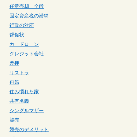
任意売却 全般
固定資産税の滞納
行政の対応
督促状
カードローン
クレジット会社
差押
リストラ
再婚
住み慣れた家
共有名義
シングルマザー
競売
競売のデメリット