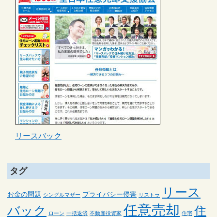
リースバック
タグ
リース
お金の問題
プライバシー侵害
シングルマザー
リストラ
任意売却
バック
住
ローン
一括返済
不動産投資家
住宅