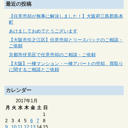
最近の投稿
【任意売却が無事に解決しました！】大阪府三島郡島本
町
あけましておめでとうございます
【大阪市住之江区】任意売却とリースバックのご相談・
ご依頼
京都市伏見区で任意売却のご相談・ご依頼
【大阪】一棟マンション・一棟アパートの売却、買取り
に関するご相談とご依頼
カレンダー
2017年1月
月
火
水
木
金
土
日
1
2
3
4
5
6
7
8
9
10
11
12
13
14
15