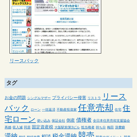
リースバック
タグ
リース
お金の問題
プライバシー侵害
シングルマザー
リストラ
任意売却
バック
住
ローン
一括返済
不動産投資家
住宅
宅ローン
債権者
倒産
使い込み
保証会社
全日本任意売却支援協会
固定資産税
再婚
収入減
同居
大阪駅前第3ビル
抵当権者
持ち分
梅田
浪費癖
競売
滞納
税金滞納
相談
相続
相続放棄
競売のデメリット
競売