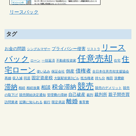
リースバック
タグ
リース
お金の問題
プライバシー侵害
シングルマザー
リストラ
任意売却
バック
住
ローン
一括返済
不動産投資家
住宅
宅ローン
債権者
倒産
使い込み
保証会社
全日本任意売却支援協会
固定資産税
再婚
収入減
同居
大阪駅前第3ビル
抵当権者
持ち分
梅田
浪費癖
競売
滞納
税金滞納
相談
相続
相続放棄
競売のデメリット
競売
自己破産
裁判所
親子間売買
の取下げ
競売開始決定通知
管理費の滞納
裁判
離婚
訪問業者
近隣に知られる
銀行
限定承認
養育費