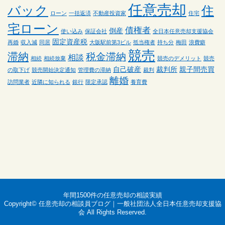
任意売却
バック
住
ローン
一括返済
不動産投資家
住宅
宅ローン
債権者
倒産
使い込み
保証会社
全日本任意売却支援協会
固定資産税
再婚
収入減
同居
大阪駅前第3ビル
抵当権者
持ち分
梅田
浪費癖
競売
滞納
税金滞納
相談
相続
相続放棄
競売のデメリット
競売
自己破産
裁判所
親子間売買
の取下げ
競売開始決定通知
管理費の滞納
裁判
離婚
訪問業者
近隣に知られる
銀行
限定承認
養育費
年間1500件の任意売却の相談実績
Copyright©
任意売却の相談員ブログ｜一般社団法人全日本任意売却支援協
会
All Rights Reserved.