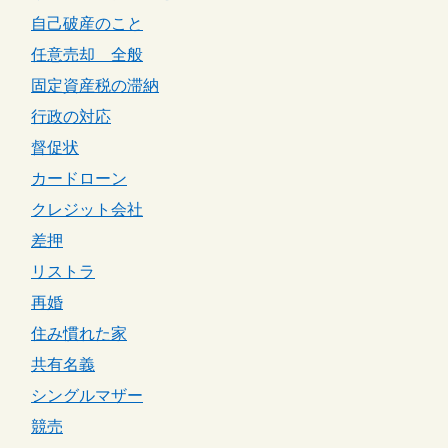
自己破産のこと
任意売却 全般
固定資産税の滞納
行政の対応
督促状
カードローン
クレジット会社
差押
リストラ
再婚
住み慣れた家
共有名義
シングルマザー
競売