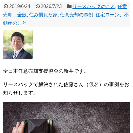
2019/6/24
2026/7/23
リースバックのこと
,
任意
売却 全般
,
住み慣れた家
,
任意売却の事例
,
住宅ローン、不
動産のこと
全日本任意売却支援協会の新井です。
リースバックで解決された佐藤さん（仮名）の事例をお
知らせします。