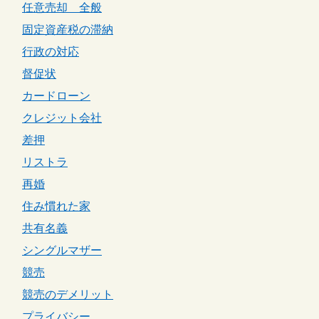
任意売却 全般
固定資産税の滞納
行政の対応
督促状
カードローン
クレジット会社
差押
リストラ
再婚
住み慣れた家
共有名義
シングルマザー
競売
競売のデメリット
プライバシー