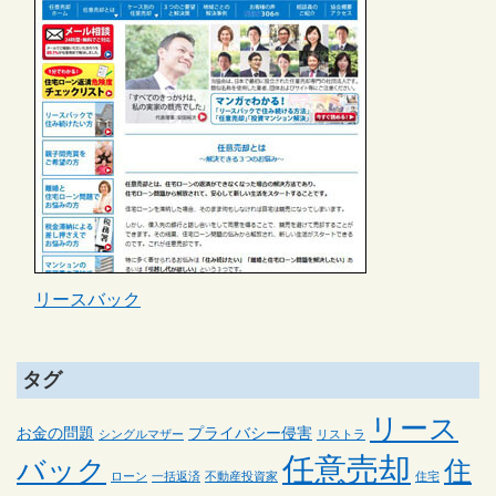
リースバック
タグ
リース
お金の問題
プライバシー侵害
シングルマザー
リストラ
任意売却
バック
住
ローン
一括返済
不動産投資家
住宅