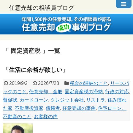
任意売却の相談員ブログ
固定資産税
一覧
「生活に余裕が欲しい」
2019/9/2
2026/7/23
税金の滞納のこと
,
リースバ
ックのこと
,
任意売却 全般
,
固定資産税の滞納
,
行政の対応
,
督促状
,
カードローン
,
クレジット会社
,
リストラ
,
住み慣れ
た家
,
不動産投資家
,
債権者
,
任意売却の事例
,
住宅ローン、
不動産のこと
,
お客様の声