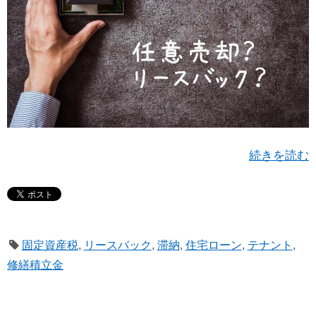
続きを読む
固定資産税
,
リースバック
,
滞納
,
住宅ローン
,
テナント
,
修繕積立金