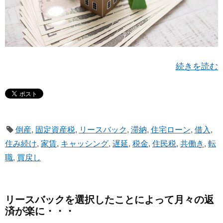
続きを読む
倒産
,
固定資産税
,
リースバック
,
滞納
,
住宅ローン
,
借入
,
住み続け
,
家賃
,
キャッシング
,
遅延
,
税金
,
住民税
,
共働き
,
転
職
,
買戻し
リースバックを選択したことによって月々の返
済が楽に・・・