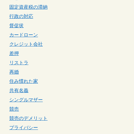
固定資産税の滞納
行政の対応
督促状
カードローン
クレジット会社
差押
リストラ
再婚
住み慣れた家
共有名義
シングルマザー
競売
競売のデメリット
プライバシー