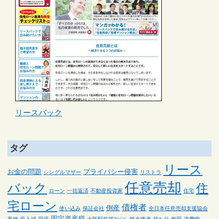
リースバック
タグ
リース
お金の問題
プライバシー侵害
シングルマザー
リストラ
任意売却
バック
住
ローン
一括返済
不動産投資家
住宅
宅ローン
債権者
倒産
使い込み
保証会社
全日本任意売却支援協会
固定資産税
再婚
収入減
同居
大阪駅前第3ビル
抵当権者
持ち分
梅田
浪費癖