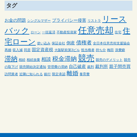
タグ
リース
お金の問題
プライバシー侵害
シングルマザー
リストラ
任意売却
バック
住
ローン
一括返済
不動産投資家
住宅
宅ローン
債権者
倒産
使い込み
保証会社
全日本任意売却支援協会
固定資産税
再婚
収入減
同居
大阪駅前第3ビル
抵当権者
持ち分
梅田
浪費癖
競売
滞納
税金滞納
相談
相続
相続放棄
競売のデメリット
競売
自己破産
裁判所
親子間売買
の取下げ
競売開始決定通知
管理費の滞納
裁判
離婚
訪問業者
近隣に知られる
銀行
限定承認
養育費