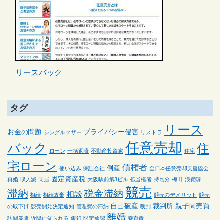
リースバック
タグ
リース
お金の問題
プライバシー侵害
シングルマザー
リストラ
任意売却
バック
住
ローン
一括返済
不動産投資家
住宅
宅ローン
債権者
倒産
使い込み
保証会社
全日本任意売却支援協会
固定資産税
再婚
収入減
同居
大阪駅前第3ビル
抵当権者
持ち分
梅田
浪費癖
競売
滞納
税金滞納
相談
相続
相続放棄
競売のデメリット
競売
自己破産
裁判所
親子間売買
の取下げ
競売開始決定通知
管理費の滞納
裁判
離婚
訪問業者
近隣に知られる
銀行
限定承認
養育費