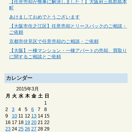
【任意売却が無事に解決しました！】大阪府三島郡島本
町
あけましておめでとうございます
【大阪市住之江区】任意売却とリースバックのご相談・
ご依頼
京都市伏見区で任意売却のご相談・ご依頼
【大阪】一棟マンション・一棟アパートの売却、買取り
に関するご相談とご依頼
カレンダー
2015年3月
月
火
水
木
金
土
日
1
2
3
4
5
6
7
8
9
10
11
12
13
14
15
16
17
18
19
20
21
22
23
24
25
26
27
28
29