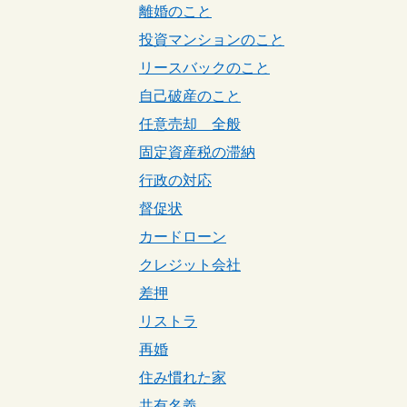
離婚のこと
投資マンションのこと
リースバックのこと
自己破産のこと
任意売却 全般
固定資産税の滞納
行政の対応
督促状
カードローン
クレジット会社
差押
リストラ
再婚
住み慣れた家
共有名義