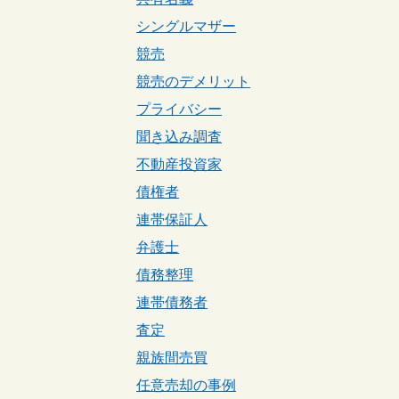
シングルマザー
競売
競売のデメリット
プライバシー
聞き込み調査
不動産投資家
債権者
連帯保証人
弁護士
債務整理
連帯債務者
査定
親族間売買
任意売却の事例