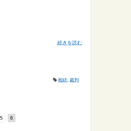
続きを読む
相続
,
裁判
5
6