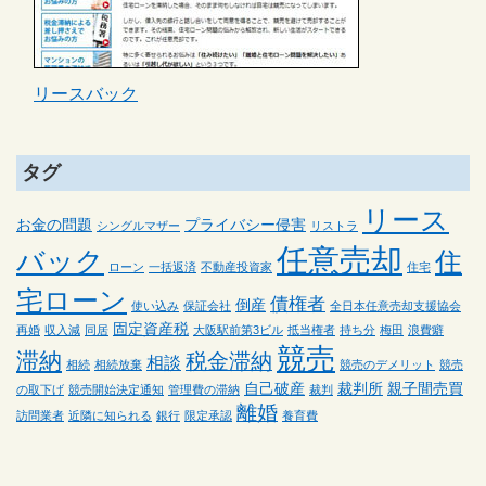
リースバック
タグ
リース
お金の問題
プライバシー侵害
シングルマザー
リストラ
任意売却
バック
住
ローン
一括返済
不動産投資家
住宅
宅ローン
債権者
倒産
使い込み
保証会社
全日本任意売却支援協会
固定資産税
再婚
収入減
同居
大阪駅前第3ビル
抵当権者
持ち分
梅田
浪費癖
競売
滞納
税金滞納
相談
相続
相続放棄
競売のデメリット
競売
自己破産
裁判所
親子間売買
の取下げ
競売開始決定通知
管理費の滞納
裁判
離婚
訪問業者
近隣に知られる
銀行
限定承認
養育費