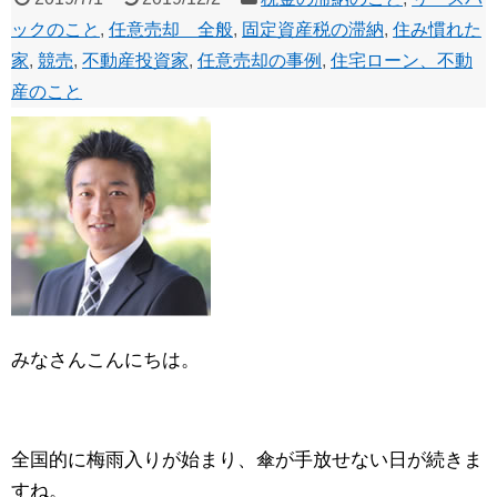
ックのこと
,
任意売却 全般
,
固定資産税の滞納
,
住み慣れた
家
,
競売
,
不動産投資家
,
任意売却の事例
,
住宅ローン、不動
産のこと
みなさんこんにちは。
全国的に梅雨入りが始まり、傘が手放せない日が続きま
すね。