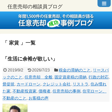
任意売却の相談員ブログ
家賃
一覧
「生活に余裕が欲しい」
2019/9/2
2026/7/23
税金の滞納のこと
,
リースバ
ックのこと
,
任意売却 全般
,
固定資産税の滞納
,
行政の対応
,
督促状
,
カードローン
,
クレジット会社
,
リストラ
,
住み慣れ
た家
,
不動産投資家
,
債権者
,
任意売却の事例
,
住宅ローン、
不動産のこと
,
お客様の声