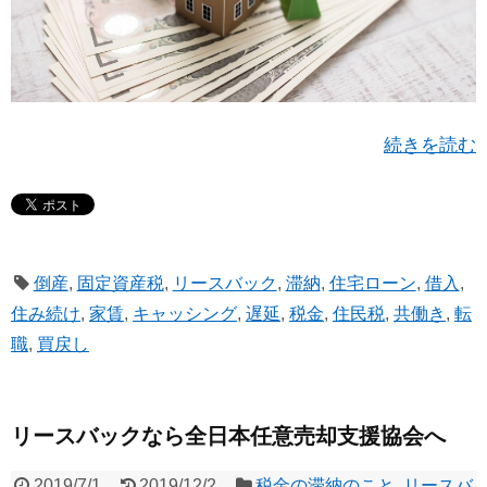
続きを読む
倒産
,
固定資産税
,
リースバック
,
滞納
,
住宅ローン
,
借入
,
住み続け
,
家賃
,
キャッシング
,
遅延
,
税金
,
住民税
,
共働き
,
転
職
,
買戻し
リースバックなら全日本任意売却支援協会へ
2019/7/1
2019/12/2
税金の滞納のこと
,
リースバ