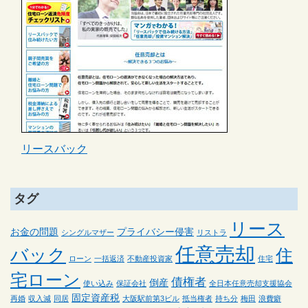
リースバック
タグ
リース
お金の問題
プライバシー侵害
シングルマザー
リストラ
任意売却
バック
住
ローン
一括返済
不動産投資家
住宅
宅ローン
債権者
倒産
使い込み
保証会社
全日本任意売却支援協会
固定資産税
再婚
収入減
同居
大阪駅前第3ビル
抵当権者
持ち分
梅田
浪費癖