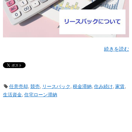
続きを読む
任意売却
,
競売
,
リースバック
,
税金滞納
,
住み続け
,
家賃
,
生活資金
,
住宅ローン滞納