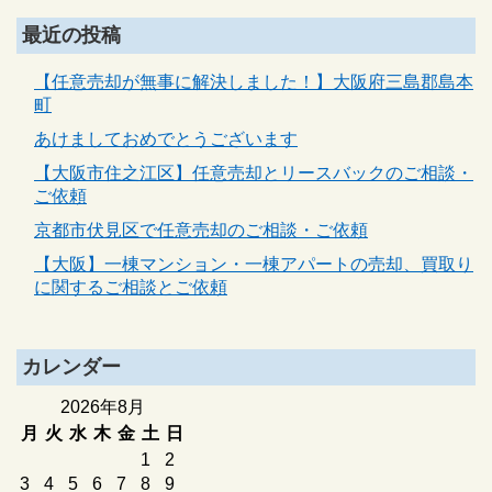
最近の投稿
【任意売却が無事に解決しました！】大阪府三島郡島本
町
あけましておめでとうございます
【大阪市住之江区】任意売却とリースバックのご相談・
ご依頼
京都市伏見区で任意売却のご相談・ご依頼
【大阪】一棟マンション・一棟アパートの売却、買取り
に関するご相談とご依頼
カレンダー
2026年8月
月
火
水
木
金
土
日
1
2
3
4
5
6
7
8
9