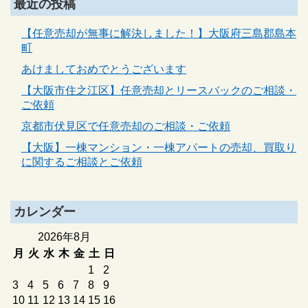
最近の投稿
【任意売却が無事に解決しました！】大阪府三島郡島本
町
あけましておめでとうございます
【大阪市住之江区】任意売却とリースバックのご相談・
ご依頼
京都市伏見区で任意売却のご相談・ご依頼
【大阪】一棟マンション・一棟アパートの売却、買取り
に関するご相談とご依頼
カレンダー
2026年8月
月
火
水
木
金
土
日
1
2
3
4
5
6
7
8
9
10
11
12
13
14
15
16