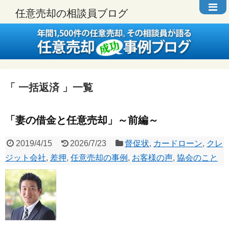
任意売却の相談員ブログ
一括返済
一覧
「妻の借金と任意売却」～前編～
2019/4/15
2026/7/23
督促状
,
カードローン
,
クレ
ジット会社
,
差押
,
任意売却の事例
,
お客様の声
,
協会のこと