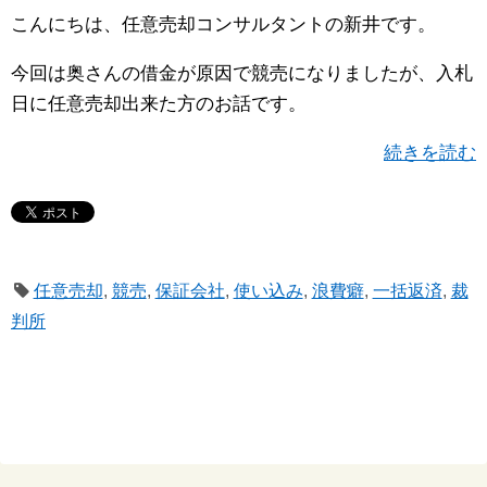
こんにちは、任意売却コンサルタントの新井です。
今回は奥さんの借金が原因で競売になりましたが、入札
日に任意売却出来た方のお話です。
続きを読む
任意売却
,
競売
,
保証会社
,
使い込み
,
浪費癖
,
一括返済
,
裁
判所