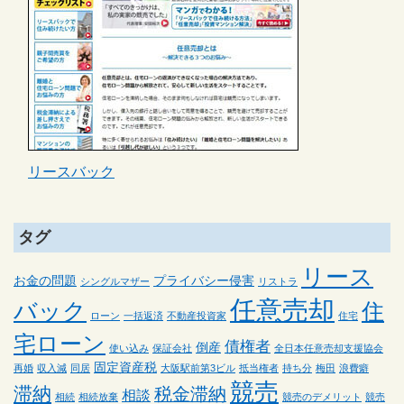
リースバック
タグ
リース
お金の問題
プライバシー侵害
シングルマザー
リストラ
任意売却
バック
住
ローン
一括返済
不動産投資家
住宅
宅ローン
債権者
倒産
使い込み
保証会社
全日本任意売却支援協会
固定資産税
再婚
収入減
同居
大阪駅前第3ビル
抵当権者
持ち分
梅田
浪費癖
競売
滞納
税金滞納
相談
相続
相続放棄
競売のデメリット
競売